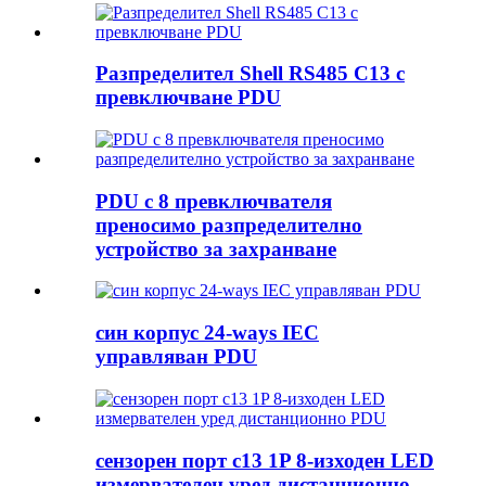
Разпределител Shell RS485 C13 с
превключване PDU
PDU с 8 превключвателя
преносимо разпределително
устройство за захранване
син корпус 24-ways IEC
управляван PDU
сензорен порт c13 1P 8-изходен LED
измервателен уред дистанционно