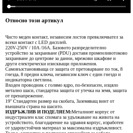
Относно този артикул
Чисто меден контакт, независим лостов превключвател за
всеки контакт с LED дисплей.
220V-250V / 10A /16A. Базовото разпределително
устройство за захранване (PDU) доставя променливотоково
захранване до центрове за данни, мрежови шкафове и
други електрически изискващи приложения.
Самовъзстановяваща се защита от претоварване по ток, 8
гнезда, 8 предни ключа, независим ключ с един гнездо и
индикаторна светлина.
Входен проводник с голямо ядро, по-безопасен, изцяло
метално шаси, стандартна защита от утечка на земя, защита
от пренапрежение.
19'' Стандартен размер на скобата, Заземяващ винт от
външната страна на шасито.
ИЗДРЪЖЛИВ И ПОДЕЛЯЕМ:
Металният корпус от
индустриален клас спомага за удължаване на живота на
устройството, благодарение на здравия корпус, изработен
от удароустойчив материал за максимална издръжливост.