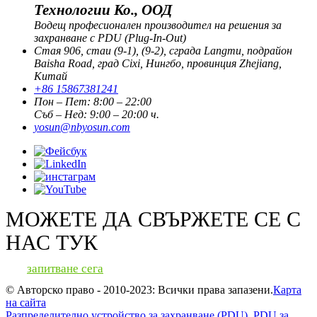
Технологии Ко., ООД
Водещ професионален производител на решения за
захранване с PDU (Plug-In-Out)
Стая 906, стаи (9-1), (9-2), сграда Langmu, подрайон
Baisha Road, град Cixi, Нингбо, провинция Zhejiang,
Китай
+86 15867381241
Пон – Пет: 8:00 – 22:00
Съб – Нед: 9:00 – 20:00 ч.
yosun@nbyosun.com
МОЖЕТЕ ДА СВЪРЖЕТЕ СЕ С
НАС ТУК
запитване сега
© Авторско право - 2010-2023: Всички права запазени.
Карта
на сайта
Разпределително устройство за захранване (PDU)
,
PDU за