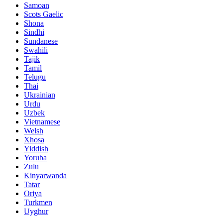
Samoan
Scots Gaelic
Shona
Sindhi
Sundanese
Swahili
Tajik
Tamil
Telugu
Thai
Ukrainian
Urdu
Uzbek
Vietnamese
Welsh
Xhosa
Yiddish
Yoruba
Zulu
Kinyarwanda
Tatar
Oriya
Turkmen
Uyghur