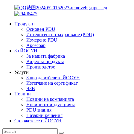
Продукти
Основен PDU
Интелигентно захранване (PDU)
Измерено PDU
Аксесоар
За ЙОСУН
За нашата фабрика
Видео за продукта
Производство
Услуги
Защо да изберете ЙОСУН
Изтегляне на сертификат
ЧЗВ
Новини
Новини на компанията
Новини от индустрията
PDU знания
Пазарни решения
Свържете се с ЙОСУН