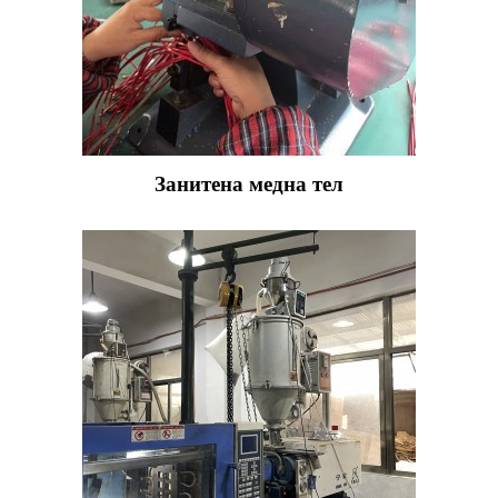
Занитена медна тел