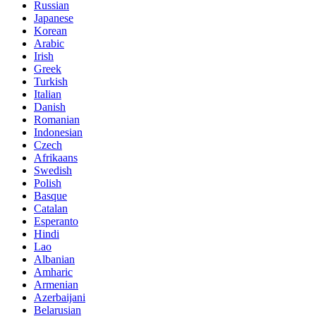
Russian
Japanese
Korean
Arabic
Irish
Greek
Turkish
Italian
Danish
Romanian
Indonesian
Czech
Afrikaans
Swedish
Polish
Basque
Catalan
Esperanto
Hindi
Lao
Albanian
Amharic
Armenian
Azerbaijani
Belarusian