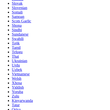
Slovak
Slovenian
Somali
Samoan
Scots Gaelic
Shona
Sindhi
Sundanese
Swahili
Tajik
Tamil
Telugu
Thai
Ukrainian
Urdu
Uzbek
Vietnamese
Welsh
Xhosa
Yiddish
Yoruba
Zulu
Kinyarwanda
Tatar
Oriya