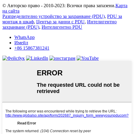
© Авторско право - 2010-2023: Всички права запазени.
Карта
на сайта
Разпределително устройство за захранване (PDU)
,
PDU за
монтаж в шкаф
,
Център за данни с PDU
,
Интелигентно
захранване (PDU)
,
Интелигентно PDU
WhatsApp
Имейл
+86 15867381241