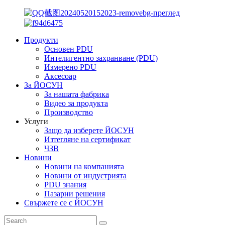
Продукти
Основен PDU
Интелигентно захранване (PDU)
Измерено PDU
Аксесоар
За ЙОСУН
За нашата фабрика
Видео за продукта
Производство
Услуги
Защо да изберете ЙОСУН
Изтегляне на сертификат
ЧЗВ
Новини
Новини на компанията
Новини от индустрията
PDU знания
Пазарни решения
Свържете се с ЙОСУН