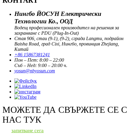
КОНТАКТ
Нингбо ЙОСУН Електрически
Технологии Ко., ООД
Водещ професионален производител на решения за
захранване с PDU (Plug-In-Out)
Стая 906, стаи (9-1), (9-2), сграда Langmu, подрайон
Baisha Road, град Cixi, Нингбо, провинция Zhejiang,
Китай
+86 15867381241
Пон – Пет: 8:00 – 22:00
Съб – Нед: 9:00 – 20:00 ч.
yosun@nbyosun.com
МОЖЕТЕ ДА СВЪРЖЕТЕ СЕ С
НАС ТУК
запитване сега