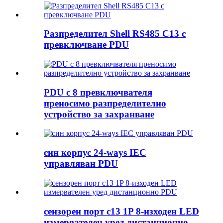
Разпределител Shell RS485 C13 с
превключване PDU
PDU с 8 превключвателя
преносимо разпределително
устройство за захранване
син корпус 24-ways IEC
управляван PDU
сензорен порт c13 1P 8-изходен LED
измервателен уред дистанционно