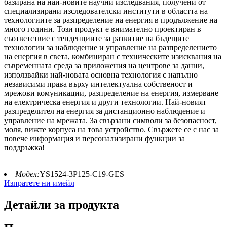
базирана на най-новите научни изследвания, получени от
специализирани изследователски институти в областта на
технологиите за разпределение на енергия в продължение на
много години. Този продукт е внимателно проектиран в
съответствие с тенденциите за развитие на бъдещите
технологии за наблюдение и управление на разпределението
на енергия в света, комбиниран с техническите изисквания на
съвременната среда за приложения на центрове за данни,
използвайки най-новата основна технология с напълно
независими права върху интелектуална собственост и
мрежови комуникации, разпределение на енергия, измерване
на електрическа енергия и други технологии. Най-новият
разпределител на енергия за дистанционно наблюдение и
управление на мрежата. За свързани символи за безопасност,
моля, вижте корпуса на това устройство. Свържете се с нас за
повече информация и персонализирани функции за
поддръжка!
Модел:
YS1524-3P125-C19-GES
Изпратете ни имейл
Детайли за продукта