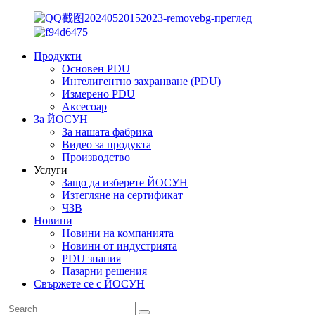
Продукти
Основен PDU
Интелигентно захранване (PDU)
Измерено PDU
Аксесоар
За ЙОСУН
За нашата фабрика
Видео за продукта
Производство
Услуги
Защо да изберете ЙОСУН
Изтегляне на сертификат
ЧЗВ
Новини
Новини на компанията
Новини от индустрията
PDU знания
Пазарни решения
Свържете се с ЙОСУН