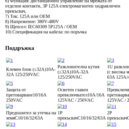
6) Функция: дистанционно управление на мрежата от
отделни контакти, 3P 125A електромагнитен хидравличен
прекъсвач,
7) Ток: 125A или OEM
8) Напрежение: 380V-480V
9) Щепсел: IEC60309 5P125A / OEM
10) Спецификация на кабела: по поръчка
Поддръжка
Разклонителна кутия
1U разкло
Клемен блок (≤32A)
10A-
(≤32A)
10A-32A
(с висока 
32A 125/250VAC
125/250VAC
63A 125A
Защита от
Осветен главен
Превключв
претоварване
10/16A
превключвател
10A/16A
претоварв
250VAC
125VAC / 250VAC
125VAC / 
Предпазител за утечка на
1P
2P
земя
C10/16/32/63A
прекъсвач
C10/16/32/63A
прекъсвач