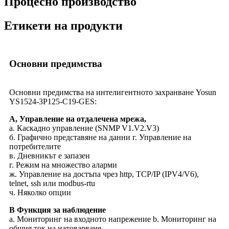
Процесно производство
Етикети на продукти
Основни предимства
Основни предимства на интелигентното захранване Yosun
YS1524-3P125-C19-GES:
A, Управление на отдалечена мрежа,
а. Каскадно управление (SNMP V1.V2.V3)
б. Графично представяне на данни г. Управление на
потребителите
в. Дневникът е запазен
г. Режим на множество аларми
ж. Управление на достъпа чрез http, TCP/IP (IPV4/V6),
telnet, ssh или modbus-rtu
ч. Няколко опции
B Функция за наблюдение
а. Мониторинг на входното напрежение b. Мониторинг на
общия ток на натоварване