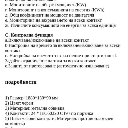
в. Мониторинг на общата мощност (KW)
г. Мониторинг на консумацията на енергия (KWh)
д. Общ коефициент на мощност на двигателя
е. Мониторинг на захранването на всеки контакт
ж. Изчислете консумацията на енергия за всяка единица
C. Контролна функция
a.Включване/изключване на всеки контакт
b.Настройка на времето за включване/изключване за всеки
контакт
c. Настройка на времето за закъснение при стартиране d.
Задайте ограничение на тока за всеки контакт
e.Защита от претоварване (автоматично изключване)
подробности
1) Размер: 1880*130*90 мм
2) Цвят: черен
3) Материал: метална обвивка
4) Контакти: 24 * IEC60320 C19 / по поръчка
5) Пластмасови контакти: Материал: противопламъчен
компютър