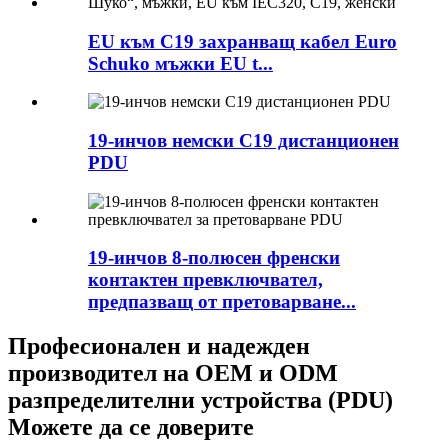
EU към C19 захранващ кабел Euro
Schuko мъжки EU t...
19-инчов немски C19 дистанционен
PDU
19-инчов 8-полюсен френски
контактен превключвател,
предпазващ от претоварване...
Професионален и надежден
производител на OEM и ODM
разпределителни устройства (PDU)
Можете да се доверите