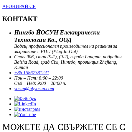
АБОНИРАЙ СЕ
КОНТАКТ
Нингбо ЙОСУН Електрически
Технологии Ко., ООД
Водещ професионален производител на решения за
захранване с PDU (Plug-In-Out)
Стая 906, стаи (9-1), (9-2), сграда Langmu, подрайон
Baisha Road, град Cixi, Нингбо, провинция Zhejiang,
Китай
+86 15867381241
Пон – Пет: 8:00 – 22:00
Съб – Нед: 9:00 – 20:00 ч.
yosun@nbyosun.com
МОЖЕТЕ ДА СВЪРЖЕТЕ СЕ С