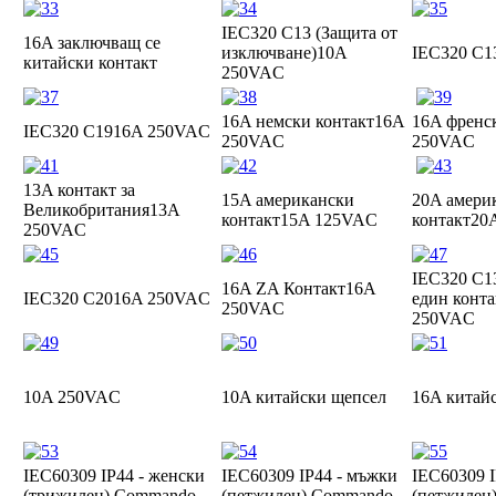
IEC320 C13 (Защита от
16A заключващ се
изключване)
10A
IEC320 C1
китайски контакт
250VAC
16A немски контакт
16A
16A френс
IEC320 C19
16A 250VAC
250VAC
250VAC
13A контакт за
15A американски
20A амери
Великобритания
13A
контакт
15A 125VAC
контакт
20
250VAC
IEC320 C13
16A ZA Контакт
16A
IEC320 C20
16A 250VAC
един конта
250VAC
250VAC
10A 250VAC
10A китайски щепсел
16A китай
IEC60309 IP44 - женски
IEC60309 IP44 - мъжки
IEC60309 I
(трижилен) Commando
(петжилен) Commando
(петжилен