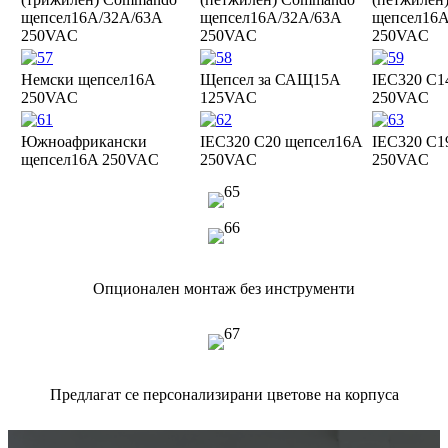
щепсел
16A/32A/63A
щепсел
16A/32A/63A
щепсел
16A
250VAC
250VAC
250VAC
Немски щепсел
16A
Щепсел за САЩ
15A
IEC320 C1
250VAC
125VAC
250VAC
Южноафрикански
IEC320 C20 щепсел
16A
IEC320 C1
щепсел
16A 250VAC
250VAC
250VAC
Опционален монтаж без инструменти
Предлагат се персонализирани цветове на корпуса