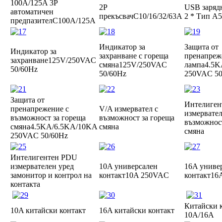
100A/125A 3P
2P
USB заряд
автоматичен
прекъсвач
C10/16/32/63A
2 * Тип A
5
предпазител
C100A/125A
Индикатор за
Защита от
Индикатор за
захранване с гореща
пренапреже
захранване
125V/250VAC
смяна
125V/250VAC
лампа
4.5K
50/60Hz
50/60Hz
250VAC 50
Защита от
Интелиген
пренапрежение с
V/A измервател с
измервател
възможност за гореща
възможност за гореща
възможност
смяна
4.5KA/6.5KA/10KA
смяна
смяна
250VAC 50/60Hz
Интелигентен PDU
измервателен уред
10A универсален
16A униве
за
монитор и контрол на
контакт
10A 250VAC
контакт
16
контакта
Китайски 
10A китайски контакт
16A китайски контакт
10A/16A