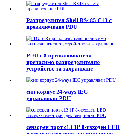
Разпределител Shell RS485 C13 с
превключване PDU
PDU с 8 превключвателя
преносимо разпределително
устройство за захранване
син корпус 24-ways IEC
управляван PDU
сензорен порт c13 1P 8-изходен LED
измервателен уред дистанционно