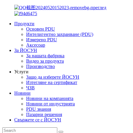
Продукти
Основен PDU
Интелигентно захранване (PDU)
Измерено PDU
Аксесоар
За ЙОСУН
За нашата фабрика
Видео за продукта
Производство
Услуги
Защо да изберете ЙОСУН
Изтегляне на сертификат
ЧЗВ
Новини
Новини на компанията
Новини от индустрията
PDU знания
Пазарни решения
Свържете се с ЙОСУН