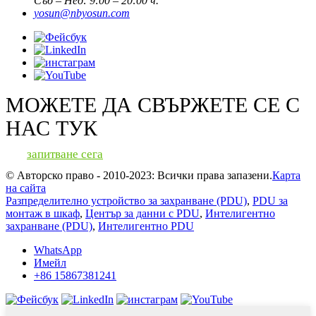
Съб – Нед: 9:00 – 20:00 ч.
yosun@nbyosun.com
МОЖЕТЕ ДА СВЪРЖЕТЕ СЕ С
НАС ТУК
запитване сега
© Авторско право - 2010-2023: Всички права запазени.
Карта
на сайта
Разпределително устройство за захранване (PDU)
,
PDU за
монтаж в шкаф
,
Център за данни с PDU
,
Интелигентно
захранване (PDU)
,
Интелигентно PDU
WhatsApp
Имейл
+86 15867381241