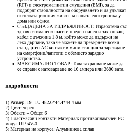
(RFI) и електромагнитни смущения (EMI), за да
подобрят стабилността на оборудването и да удължат
експлоатационния живот на вашата електроника у
дома или офиса.
СЪЗДАДЕНА ЗА ИЗДРЪЖЛИВОСТ: Изработена със
здраво стоманено шаси и преден панел и захранващ
кабел с дължина 1,8 м, който може да издържи на
леко дърпане, така че можете да превърнете всеки
стандартен AC контакт в мини станция за зареждане
на смартфони/лаптопи с обемисто зарядно
устройство.
МАКСИМАЛНО ТОВАР: Това захранване може да
се справи с натоварване до 16 ампера или 3680 вата.
подробности
1) Размер: 19" 1U 482.6*44.4*44.4 мм
2) Цвят: черен
3) Обекти – Общо: 6
4) Пластмасови контакти Материал: противопламъчен PC
модул UL94V-0
5) Материал на корпуса: Алуминиева сплав