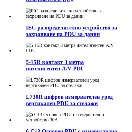
IEC разпределително устройство за
захранване на PDU за данни
5-15R контакт 3 метра
интелигентен A/V PDU
L730R цифров измервателен уред
вертикален PDU за стелажи
6 C13 Основен PDU с измервателно