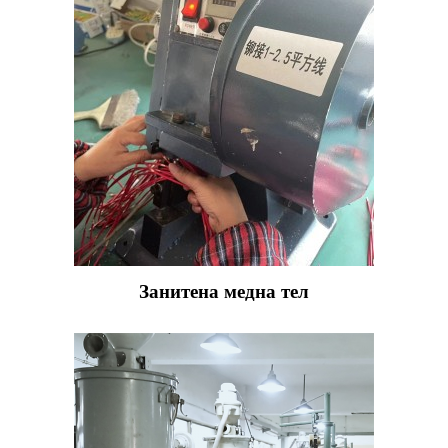
Занитена медна тел