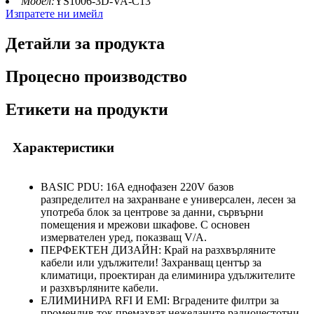
Модел:
YS1006-3D-VA-C13
Изпратете ни имейл
Детайли за продукта
Процесно производство
Етикети на продукти
Характеристики
BASIC PDU: 16A еднофазен 220V базов
разпределител на захранване е универсален, лесен за
употреба блок за центрове за данни, сървърни
помещения и мрежови шкафове. С основен
измервателен уред, показващ V/A.
ПЕРФЕКТЕН ДИЗАЙН: Край на разхвърляните
кабели или удължители! Захранващ център за
климатици, проектиран да елиминира удължителите
и разхвърляните кабели.
ЕЛИМИНИРА RFI И EMI: Вградените филтри за
променлив ток премахват нежеланите радиочестотни