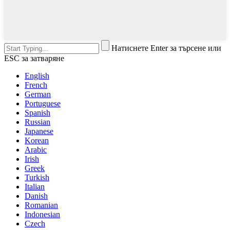
Натиснете Enter за търсене или
ESC за затваряне
English
French
German
Portuguese
Spanish
Russian
Japanese
Korean
Arabic
Irish
Greek
Turkish
Italian
Danish
Romanian
Indonesian
Czech