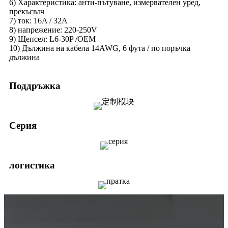
6) Характеристика: анти-пътуване, измервателен уред,
прекъсвач
7) ток: 16A / 32A
8) напрежение: 220-250V
9) Щепсел: L6-30P /OEM
10) Дължина на кабела 14AWG, 6 фута / по поръчка
дължина
Поддръжка
Серия
логистика