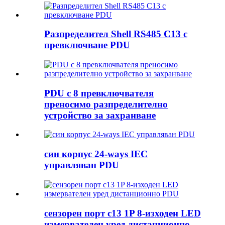
Разпределител Shell RS485 C13 с
превключване PDU
PDU с 8 превключвателя
преносимо разпределително
устройство за захранване
син корпус 24-ways IEC
управляван PDU
сензорен порт c13 1P 8-изходен LED
измервателен уред дистанционно