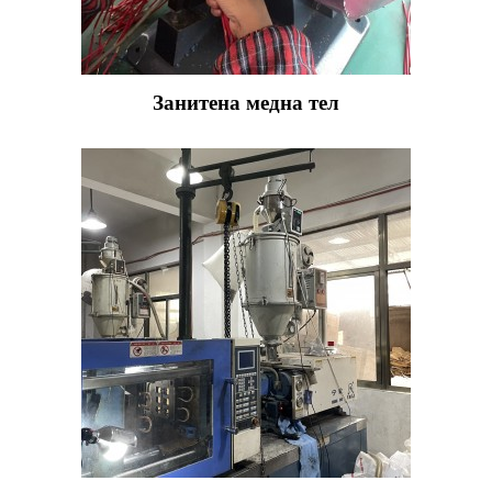
Занитена медна тел