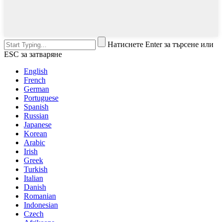
Натиснете Enter за търсене или
ESC за затваряне
English
French
German
Portuguese
Spanish
Russian
Japanese
Korean
Arabic
Irish
Greek
Turkish
Italian
Danish
Romanian
Indonesian
Czech