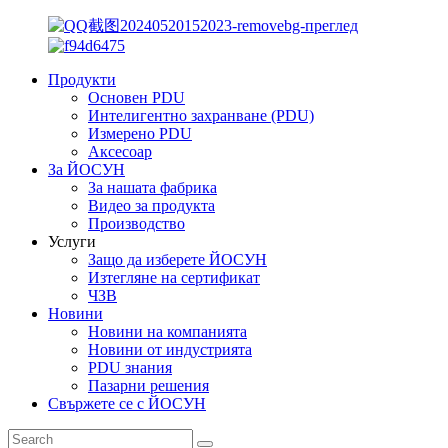
Продукти
Основен PDU
Интелигентно захранване (PDU)
Измерено PDU
Аксесоар
За ЙОСУН
За нашата фабрика
Видео за продукта
Производство
Услуги
Защо да изберете ЙОСУН
Изтегляне на сертификат
ЧЗВ
Новини
Новини на компанията
Новини от индустрията
PDU знания
Пазарни решения
Свържете се с ЙОСУН