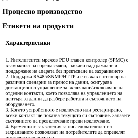
Процесно производство
Етикети на продукти
Характеристики
1. Интелигентен мрежов PDU главен контролер (SPMC) с
възможност за гореща смяна, гъвкаво надграждане и
поддържане на апарата без прекъсване на захранването
2. Поддържа RS485/SNMP/HTTP и е гъвкав в отговор на
различни сценарии за пренос на данни, осигурява
дистанционно управление за включване/изключване на
отделни контакти, което позволява на управлението на
центъра за данни да разбере работата и състоянието на
оборудването.
3. Когато устройството е изключено или рестартирано,
всеки контакт ще показва текущото си състояние. Запазете
състоянието на превключване преди изключване.
4. Временните закъснения за последователност на
захранването позволяват на потребителите да определят
последователността на