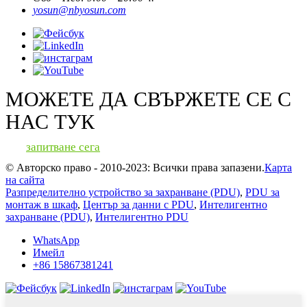
yosun@nbyosun.com
МОЖЕТЕ ДА СВЪРЖЕТЕ СЕ С
НАС ТУК
запитване сега
© Авторско право - 2010-2023: Всички права запазени.
Карта
на сайта
Разпределително устройство за захранване (PDU)
,
PDU за
монтаж в шкаф
,
Център за данни с PDU
,
Интелигентно
захранване (PDU)
,
Интелигентно PDU
WhatsApp
Имейл
+86 15867381241