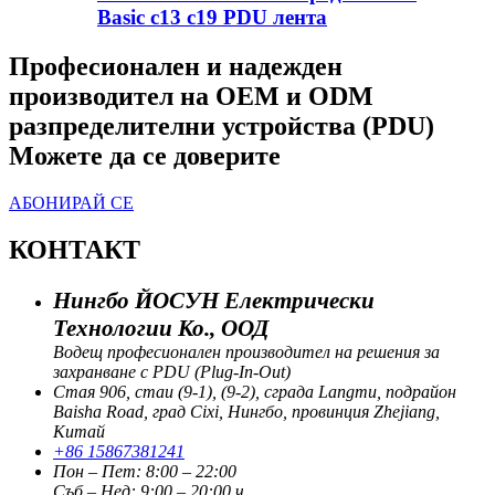
Basic c13 c19 PDU лента
Професионален и надежден
производител на OEM и ODM
разпределителни устройства (PDU)
Можете да се доверите
АБОНИРАЙ СЕ
КОНТАКТ
Нингбо ЙОСУН Електрически
Технологии Ко., ООД
Водещ професионален производител на решения за
захранване с PDU (Plug-In-Out)
Стая 906, стаи (9-1), (9-2), сграда Langmu, подрайон
Baisha Road, град Cixi, Нингбо, провинция Zhejiang,
Китай
+86 15867381241
Пон – Пет: 8:00 – 22:00
Съб – Нед: 9:00 – 20:00 ч.