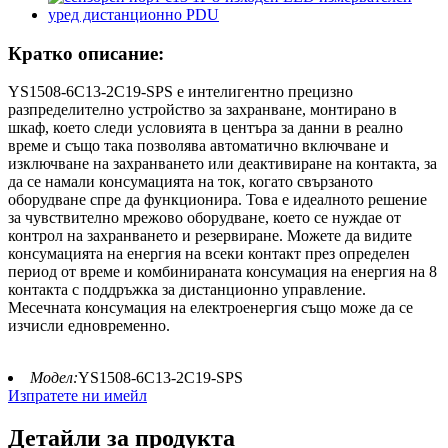
Кратко описание:
YS1508-6C13-2C19-SPS е интелигентно прецизно
разпределително устройство за захранване, монтирано в
шкаф, което следи условията в центъра за данни в реално
време и също така позволява автоматично включване и
изключване на захранването или деактивиране на контакта, за
да се намали консумацията на ток, когато свързаното
оборудване спре да функционира. Това е идеалното решение
за чувствително мрежово оборудване, което се нуждае от
контрол на захранването и резервиране. Можете да видите
консумацията на енергия на всеки контакт през определен
период от време и комбинираната консумация на енергия на 8
контакта с поддръжка за дистанционно управление.
Месечната консумация на електроенергия също може да се
изчисли едновременно.
Модел:
YS1508-6C13-2C19-SPS
Изпратете ни имейл
Детайли за продукта