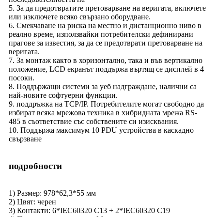
5. За да предотвратите претоварване на веригата, включете
или изключете всяко свързано оборудване.
6. Смекчаване на риска на местно и дистанционно ниво в
реално време, използвайки потребителски дефинирани
прагове за известия, за да се предотврати претоварване на
веригата.
7. За монтаж както в хоризонтално, така и във вертикално
положение, LCD екранът поддържа въртящ се дисплей в 4
посоки.
8. Поддържащи системи за уеб надграждане, налични са
най-новите софтуерни функции.
9. поддръжка на TCP/IP. Потребителите могат свободно да
избират всяка мрежова техника в хибридната мрежа RS-
485 в съответствие със собствените си изисквания.
10. Поддържа максимум 10 PDU устройства в каскадно
свързване
подробности
1) Размер: 978*62,3*55 мм
2) Цвят: черен
3) Контакти: 6*IEC60320 C13 + 2*IEC60320 C19