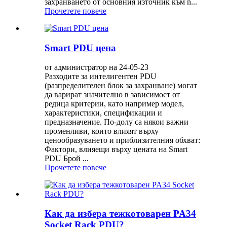
захранването от основния източник към n...
Прочетете повече
Smart PDU цена
от администратор на 24-05-23
Разходите за интелигентен PDU
(разпределителен блок за захранване) могат
да варират значително в зависимост от
редица критерии, като например модел,
характеристики, спецификации и
предназначение. По-долу са някои важни
променливи, които влияят върху
ценообразуването и приблизителния обхват:
Фактори, влияещи върху цената на Smart
PDU Брой ...
Прочетете повече
Как да избера тежкотоварен PA34
Socket Rack PDU?