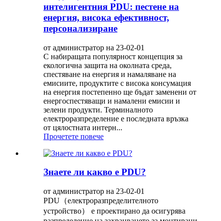
интелигентния PDU: пестене на
енергия, висока ефективност,
персонализиране
от администратор на 23-02-01
С набиращата популярност концепция за
екологична защита на околната среда,
спестяване на енергия и намаляване на
емисиите, продуктите с висока консумация
на енергия постепенно ще бъдат заменени от
енергоспестяващи и намалени емисии и
зелени продукти. Терминалното
електроразпределение е последната връзка
от цялостната интерн...
Прочетете повече
Знаете ли какво е PDU?
от администратор на 23-02-01
PDU（електроразпределителното
устройство） е проектирано да осигурява
разпределение на захранването за монтирани