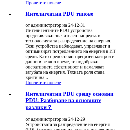
Прочетете повече
Интелигентни PDU типове
от администратор на 24-12-31
Интелигентните PDU устройства
представляват значителен напредък в
технологията за разпределение на енергия.
Тези устройства наблюдават, управляват и
оптимизират потреблението на енергия в ИТ
среди. Като предоставят прецизен контрол и
данни в реално време, те подобряват
оперативната ефективност и намаляват
загубата на енергия. Тяхната роля става
критична...
Прочетете повече
Интелигентни PDU срещу основни
PDU: Разбиране на основните
разлики？
от администратор на 24-12-29
Устройствата за разпределение на енергия
(PDU) играят критична роля в управлението