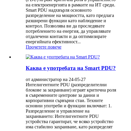
на електроенергията в рамките на ИТ среди.
Smart PDU надхвърля основното
разпределение на мощността, като предлага
разширени функции като наблюдение и
контрол. Позволява ви да проследявате
потреблението на енергия, да управлявате
отдалечени контакти и да оптимизирате
енергийната ефективност...
Прочетете повече
Каква е употребата на Smart PDU?
от администратор на 24-05-27
Интелигентните PDU (разпределителни
блокове за захранване) играят критична роля
в съвременните центрове за данни и
корпоративни сървърни стаи. Техните
основни употреби и функции включват: 1.
Разпределение и управление на
захранването: Интелигентните PDU
устройства гарантират, че всяко устройство
има стабилно захранване, като разпределят