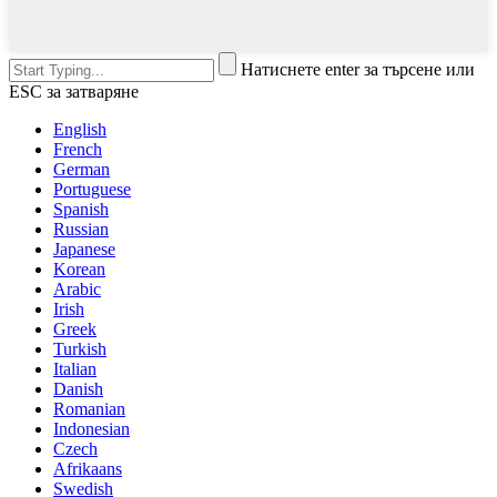
Натиснете enter за търсене или
ESC за затваряне
English
French
German
Portuguese
Spanish
Russian
Japanese
Korean
Arabic
Irish
Greek
Turkish
Italian
Danish
Romanian
Indonesian
Czech
Afrikaans
Swedish