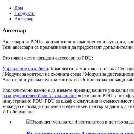
Дом
Продукти
Аксесоар
Аксесоар
Аксесоари за PDU
са допълнителни компоненти и функции, кои
Тези аксесоари са предназначени да предоставят допълнителни
Ето някои често срещани аксесоари за PDU:
Управление на кабели
/ Комплекти за монтаж в стелаж / Сензор
/ Модули за контрол на околната среда / Модули за дистанцио
Адаптери и удължители за контакти / Опции за захранващи каб
Изключително важно е да вземете предвид вашите уникални из
разпределителен блок за захранване
,
вертикално PDU за шкаф, 
индустриално PDU, PDU за шкаф с комутация и съвместимост с
може да се създаде подреден и ефективен център за данни, а 
ИТ оборудване.
Въздушен усилвател 4 вентилатора в цен