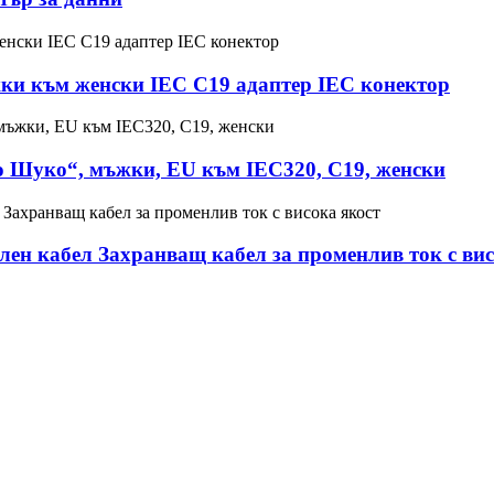
и към женски IEC C19 адаптер IEC конектор
о Шуко“, мъжки, EU към IEC320, C19, женски
ен кабел Захранващ кабел за променлив ток с вис