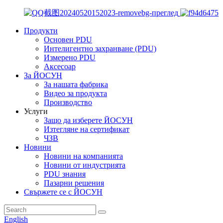
Продукти
Основен PDU
Интелигентно захранване (PDU)
Измерено PDU
Аксесоар
За ЙОСУН
За нашата фабрика
Видео за продукта
Производство
Услуги
Защо да изберете ЙОСУН
Изтегляне на сертификат
ЧЗВ
Новини
Новини на компанията
Новини от индустрията
PDU знания
Пазарни решения
Свържете се с ЙОСУН
English