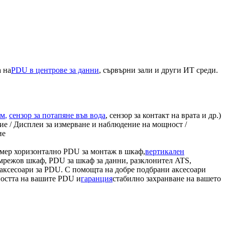
 на
PDU в центрове за данни
, сървърни зали и други ИТ среди.
им
,
сензор за потапяне във вода
, сензор за контакт на врата и др.)
ие / Дисплеи за измерване и наблюдение на мощност /
ие
мер хоризонтално PDU за монтаж в шкаф,
вертикален
мрежов шкаф, PDU за шкаф за данни, разклонител ATS,
аксесоари за PDU. С помощта на добре подбрани аксесоари
ността на вашите PDU и
гаранция
стабилно захранване на вашето