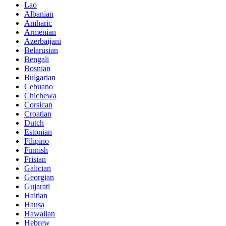
Lao
Albanian
Amharic
Armenian
Azerbaijani
Belarusian
Bengali
Bosnian
Bulgarian
Cebuano
Chichewa
Corsican
Croatian
Dutch
Estonian
Filipino
Finnish
Frisian
Galician
Georgian
Gujarati
Haitian
Hausa
Hawaiian
Hebrew