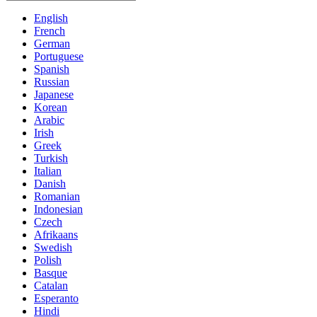
English
French
German
Portuguese
Spanish
Russian
Japanese
Korean
Arabic
Irish
Greek
Turkish
Italian
Danish
Romanian
Indonesian
Czech
Afrikaans
Swedish
Polish
Basque
Catalan
Esperanto
Hindi