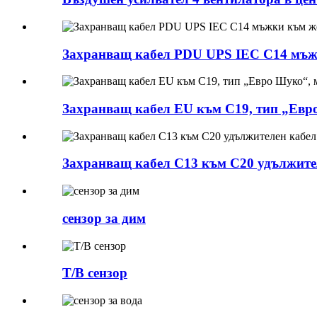
Захранващ кабел PDU UPS IEC C14 мъжк
Захранващ кабел EU към C19, тип „Евр
Захранващ кабел C13 към C20 удължител
сензор за дим
Т/В сензор