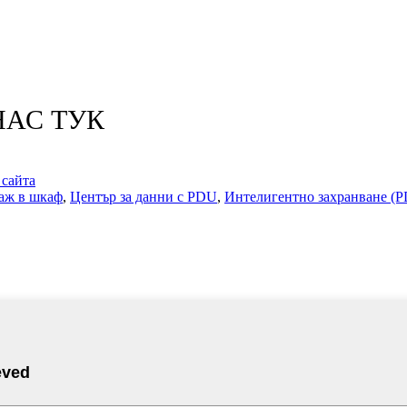
НАС ТУК
 сайта
аж в шкаф
,
Център за данни с PDU
,
Интелигентно захранване (